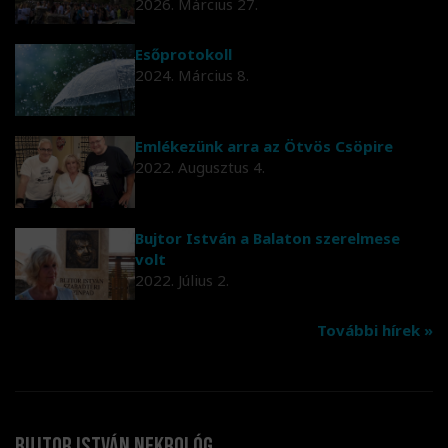
2026. Március 27.
Esőprotokoll
2024. Március 8.
Emlékezünk arra az Ötvös Csöpire
2022. Augusztus 4.
Bujtor István a Balaton szerelmese
volt
2022. Július 2.
További hírek »
Bujtor István nekrológ