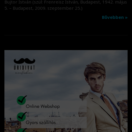
Bujtor István (szül: Frenreisz István, Budapest, 1942. május
5. – Budapest, 2009. szeptember 25.)
Bővebben »